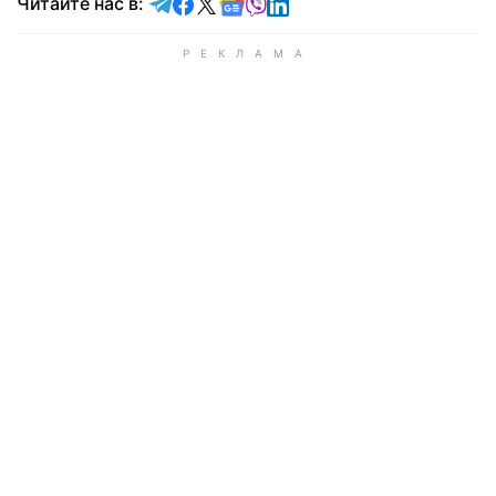
Читайте в Telegram
Читайте в Facebook
Читайте в X
Читайте в Google news
Читайте в Viber
Читайте в LinkedIn
Читайте нас в: