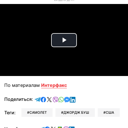
Play
Video
По материалам
Интерфакс
отправить в Telegram
поделиться в Facebook
поделиться в X
отправить в Viber
отправить в Whatsapp
отправить в Messenger
отправить в LinkedIn
Поделиться:
Теги:
САМОЛЕТ
ДЖОРДЖ БУШ
США