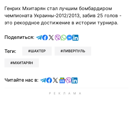
Генрих Мхитарян стал лучшим бомбардиром
чемпионата Украины-2012/2013, забив 25 голов -
это рекордное достижение в истории турнира.
отправить в Telegram
поделиться в Facebook
поделиться в X
отправить в Viber
отправить в Whatsapp
отправить в Messenger
отправить в LinkedIn
Поделиться:
Теги:
ШАХТЕР
ЛИВЕРПУЛЬ
МХИТАРЯН
Читайте в Telegram
Читайте в Facebook
Читайте в X
Читайте в Google news
Читайте в Viber
Читайте в LinkedIn
Читайте нас в: