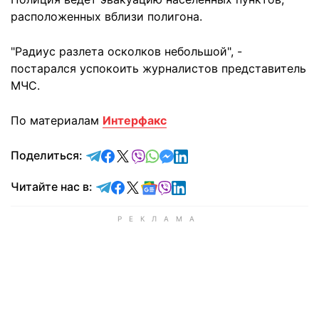
расположенных вблизи полигона.
"Радиус разлета осколков небольшой", -
постарался успокоить журналистов представитель
МЧС.
По материалам
Интерфакс
отправить в Telegram
поделиться в Facebook
поделиться в X
отправить в Viber
отправить в Whatsapp
отправить в Messenger
отправить в LinkedIn
Поделиться:
Читайте в Telegram
Читайте в Facebook
Читайте в X
Читайте в Google news
Читайте в Viber
Читайте в LinkedIn
Читайте нас в: