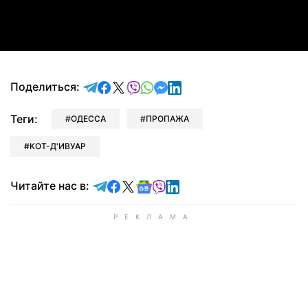
Video
отправить в Telegram
поделиться в Facebook
поделиться в X
отправить в Viber
отправить в Whatsapp
отправить в Messenger
отправить в LinkedIn
Поделиться:
Теги:
ОДЕССА
ПРОПАЖА
КОТ-Д'ИВУАР
Читайте в Telegram
Читайте в Facebook
Читайте в X
Читайте в Google news
Читайте в Viber
Читайте в LinkedIn
Читайте нас в: