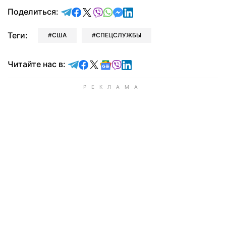
отправить в Telegram
поделиться в Facebook
поделиться в X
отправить в Viber
отправить в Whatsapp
отправить в Messenger
отправить в LinkedIn
Поделиться:
Теги:
США
СПЕЦСЛУЖБЫ
Читайте в Telegram
Читайте в Facebook
Читайте в X
Читайте в Google news
Читайте в Viber
Читайте в LinkedIn
Читайте нас в: