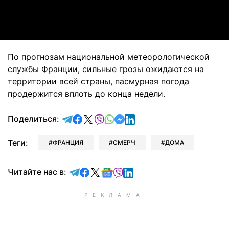
Video
По прогнозам национальной метеорологической
службы Франции, сильные грозы ожидаются на
территории всей страны, пасмурная погода
продержится вплоть до конца недели.
отправить в Telegram
поделиться в Facebook
поделиться в X
отправить в Viber
отправить в Whatsapp
отправить в Messenger
отправить в LinkedIn
Поделиться:
Теги:
ФРАНЦИЯ
СМЕРЧ
ДОМА
Читайте в Telegram
Читайте в Facebook
Читайте в X
Читайте в Google news
Читайте в Viber
Читайте в LinkedIn
Читайте нас в: