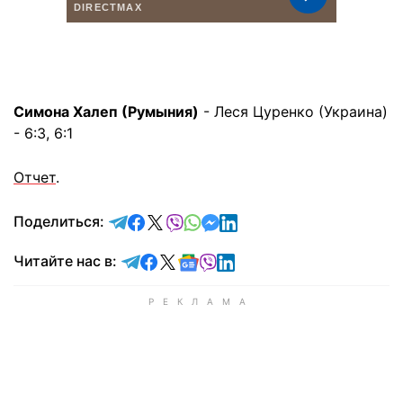
Симона Халеп (Румыния)
- Леся Цуренко (Украина)
- 6:3, 6:1
Отчет
.
отправить в Telegram
поделиться в Facebook
поделиться в X
отправить в Viber
отправить в Whatsapp
отправить в Messenger
отправить в LinkedIn
Поделиться:
Читайте в Telegram
Читайте в Facebook
Читайте в X
Читайте в Google news
Читайте в Viber
Читайте в LinkedIn
Читайте нас в: