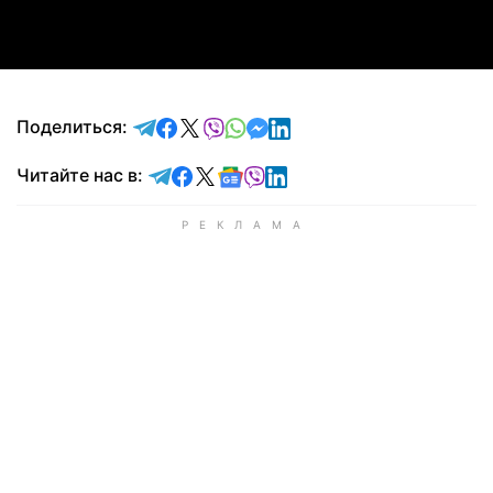
Video
отправить в Telegram
поделиться в Facebook
поделиться в X
отправить в Viber
отправить в Whatsapp
отправить в Messenger
отправить в LinkedIn
Поделиться:
Читайте в Telegram
Читайте в Facebook
Читайте в X
Читайте в Google news
Читайте в Viber
Читайте в LinkedIn
Читайте нас в: