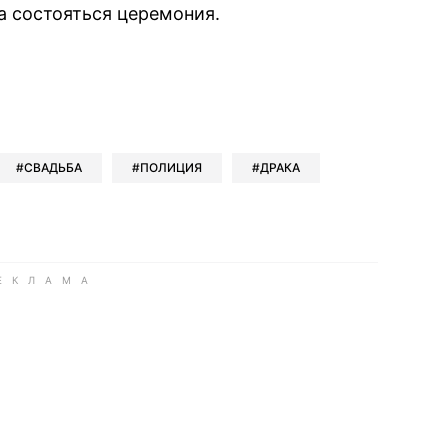
а состояться церемония.
book
iber
в Whatsapp
ь в Messenger
ить в LinkedIn
СВАДЬБА
ПОЛИЦИЯ
ДРАКА
ook
Google news
 Viber
е в LinkedIn