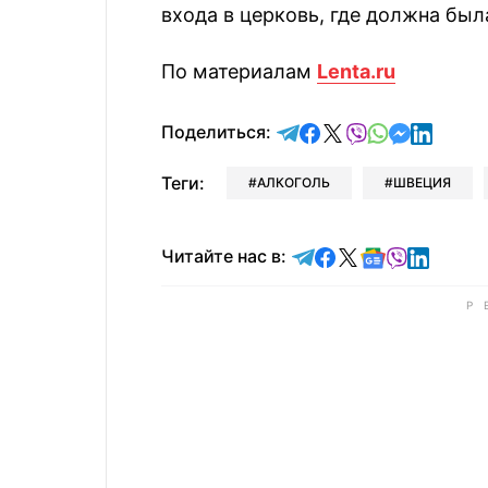
входа в церковь, где должна был
По материалам
Lenta.ru
отправить в Telegram
поделиться в Face
поделиться в X
отправить в V
отправить 
отправит
отправ
Поделиться:
Теги:
АЛКОГОЛЬ
ШВЕЦИЯ
Читайте в Telegram
Читайте в Faceb
Читайте в X
Читайте в 
Читайте в
Читайт
Читайте нас в: