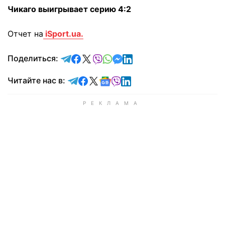
Чикаго выигрывает серию 4:2
Отчет на
iSport.ua.
отправить в Telegram
поделиться в Facebook
поделиться в X
отправить в Viber
отправить в Whatsapp
отправить в Messenger
отправить в LinkedIn
Поделиться:
Читайте в Telegram
Читайте в Facebook
Читайте в X
Читайте в Google news
Читайте в Viber
Читайте в LinkedIn
Читайте нас в: