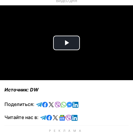
ВИДЕО ДНЯ
Play
Video
Источник: DW
отправить в Telegram
поделиться в Facebook
поделиться в X
отправить в Viber
отправить в Whatsapp
отправить в Messenger
отправить в LinkedIn
Поделиться:
Читайте в Telegram
Читайте в Facebook
Читайте в X
Читайте в Google news
Читайте в Viber
Читайте в LinkedIn
Читайте нас в: