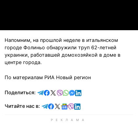
Video
Напомним, на прошлой неделе в итальянском
городе Фолиньо обнаружили труп 62-летней
украинки, работавшей домохозяйкой в доме в
центре города.
По материалам РИА Новый регион
отправить в Telegram
поделиться в Facebook
поделиться в X
отправить в Viber
отправить в Whatsapp
отправить в Messenger
отправить в LinkedIn
Поделиться:
Читайте в Telegram
Читайте в Facebook
Читайте в X
Читайте в Google news
Читайте в Viber
Читайте в LinkedIn
Читайте нас в: