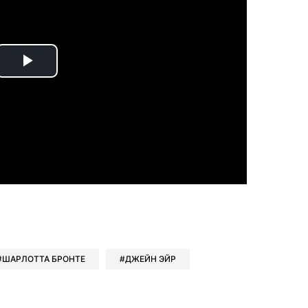
Play
Video
book
iber
в Whatsapp
ь в Messenger
ить в LinkedIn
ШАРЛОТТА БРОНТЕ
ДЖЕЙН ЭЙР
ook
Google news
 Viber
е в LinkedIn