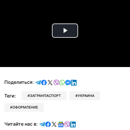
Play
Video
отправить в Telegram
поделиться в Facebook
поделиться в X
отправить в Viber
отправить в Whatsapp
отправить в Messenger
отправить в LinkedIn
Поделиться:
Теги:
ЗАГРАНПАСПОРТ
УКРАИНА
ОФОРМЛЕНИЕ
Читайте в Telegram
Читайте в Facebook
Читайте в X
Читайте в Google news
Читайте в Viber
Читайте в LinkedIn
Читайте нас в: