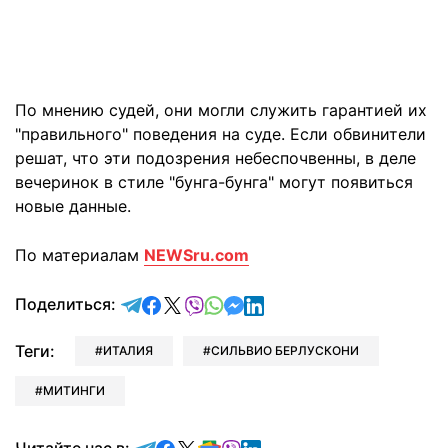
По мнению судей, они могли служить гарантией их
"правильного" поведения на суде. Если обвинители
решат, что эти подозрения небеспочвенны, в деле
вечеринок в стиле "бунга-бунга" могут появиться
новые данные.
По материалам
NEWSru.com
отправить в Telegram
поделиться в Facebook
поделиться в X
отправить в Viber
отправить в Whatsapp
отправить в Messenger
отправить в LinkedIn
Поделиться:
Теги:
ИТАЛИЯ
СИЛЬВИО БЕРЛУСКОНИ
МИТИНГИ
Читайте в Telegram
Читайте в Facebook
Читайте в X
Читайте в Google news
Читайте в Viber
Читайте в LinkedIn