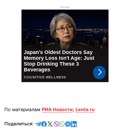
РЕКЛАМА
По материалам
РИА Новости
,
Lenta.ru
отправить в Telegram
поделиться в Facebook
поделиться в X
отправить в Viber
отправить в Whatsapp
отправить в Messenger
отправить в LinkedIn
Поделиться: