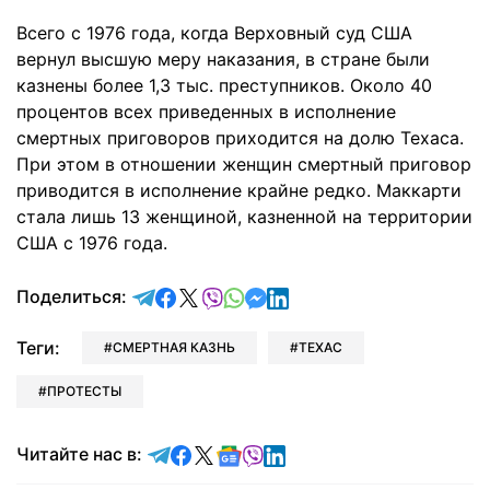
Всего с 1976 года, когда Верховный суд США
вернул высшую меру наказания, в стране были
казнены более 1,3 тыс. преступников. Около 40
процентов всех приведенных в исполнение
смертных приговоров приходится на долю Техаса.
При этом в отношении женщин смертный приговор
приводится в исполнение крайне редко. Маккарти
стала лишь 13 женщиной, казненной на территории
США с 1976 года.
отправить в Telegram
поделиться в Facebook
поделиться в X
отправить в Viber
отправить в Whatsapp
отправить в Messenger
отправить в LinkedIn
Поделиться:
Теги:
СМЕРТНАЯ КАЗНЬ
ТЕХАС
ПРОТЕСТЫ
Читайте в Telegram
Читайте в Facebook
Читайте в X
Читайте в Google news
Читайте в Viber
Читайте в LinkedIn
Читайте нас в: