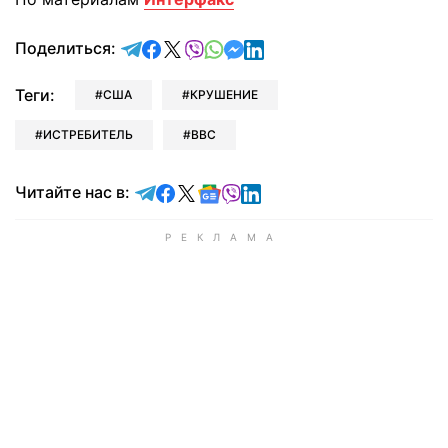
отправить в Telegram
поделиться в Facebook
поделиться в X
отправить в Viber
отправить в Whatsapp
отправить в Messenger
отправить в LinkedIn
Поделиться:
Теги:
США
КРУШЕНИЕ
ИСТРЕБИТЕЛЬ
ВВС
Читайте в Telegram
Читайте в Facebook
Читайте в X
Читайте в Google news
Читайте в Viber
Читайте в LinkedIn
Читайте нас в: