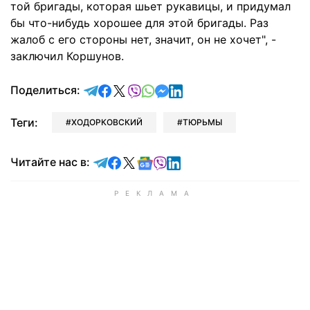
той бригады, которая шьет рукавицы, и придумал
бы что-нибудь хорошее для этой бригады. Раз
жалоб с его стороны нет, значит, он не хочет", -
заключил Коршунов.
отправить в Telegram
поделиться в Facebook
поделиться в X
отправить в Viber
отправить в Whatsapp
отправить в Messenger
отправить в LinkedIn
Поделиться:
Теги:
ХОДОРКОВСКИЙ
ТЮРЬМЫ
Читайте в Telegram
Читайте в Facebook
Читайте в X
Читайте в Google news
Читайте в Viber
Читайте в LinkedIn
Читайте нас в: