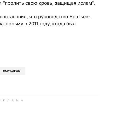
и ''пролить свою кровь, защищая ислам''.
постановил, что руководство Братьев-
а тюрьму в 2011 году, когда был
book
iber
в Whatsapp
ь в Messenger
ить в LinkedIn
МУБАРАК
ook
Google news
 Viber
е в LinkedIn