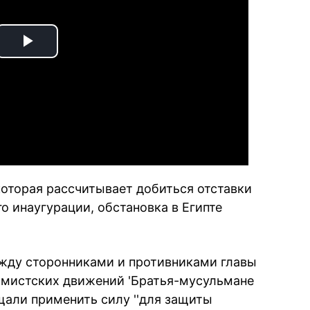
Play
Video
которая рассчитывает добиться отставки
о инаугурации, обстановка в Египте
жду сторонниками и противниками главы
амистских движений 'Братья-мусульмане
али применить силу ''для защиты