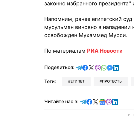
законно избранного президента'' 
Напомним, ранее египетский суд 
мусульман виновно в нападении н
освобожден Мухаммед Мурси.
По материалам
РИА Новости
отправить в Telegram
поделиться в Face
поделиться в X
отправить в V
отправить 
отправит
отправ
Поделиться:
Теги:
ЕГИПЕТ
ПРОТЕСТЫ
Читайте в Telegram
Читайте в Faceb
Читайте в X
Читайте в 
Читайте в
Читайт
Читайте нас в: