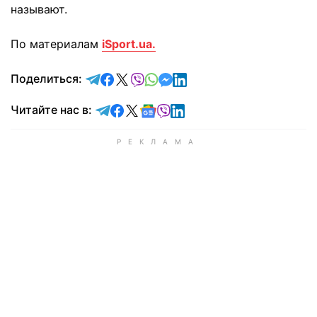
называют.
По материалам
iSport.ua.
отправить в Telegram
поделиться в Facebook
поделиться в X
отправить в Viber
отправить в Whatsapp
отправить в Messenger
отправить в LinkedIn
Поделиться:
Читайте в Telegram
Читайте в Facebook
Читайте в X
Читайте в Google news
Читайте в Viber
Читайте в LinkedIn
Читайте нас в: