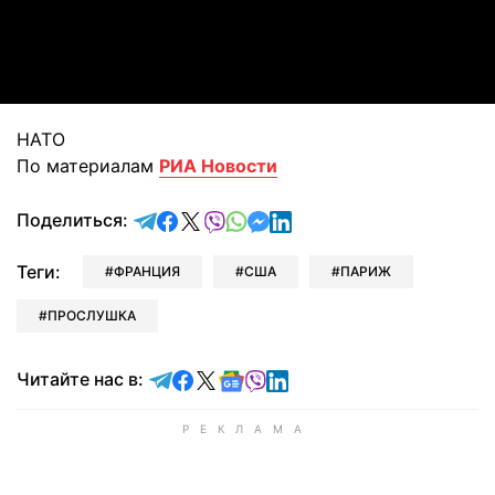
Video
НАТО
По материалам
РИА Новости
отправить в Telegram
поделиться в Facebook
поделиться в X
отправить в Viber
отправить в Whatsapp
отправить в Messenger
отправить в LinkedIn
Поделиться:
Теги:
ФРАНЦИЯ
США
ПАРИЖ
ПРОСЛУШКА
Читайте в Telegram
Читайте в Facebook
Читайте в X
Читайте в Google news
Читайте в Viber
Читайте в LinkedIn
Читайте нас в: