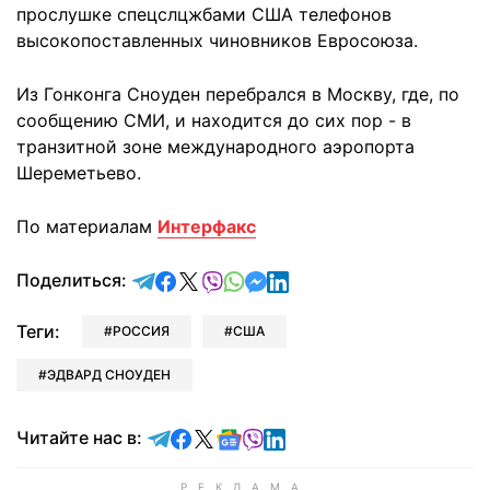
прослушке спецслцжбами CША телефонов
высокопоставленных чиновников Евросоюза.
Из Гонконга Сноуден перебрался в Москву, где, по
сообщению СМИ, и находится до сих пор - в
транзитной зоне международного аэропорта
Шереметьево.
По материалам
Интерфакс
отправить в Telegram
поделиться в Facebook
поделиться в X
отправить в Viber
отправить в Whatsapp
отправить в Messenger
отправить в LinkedIn
Поделиться:
Теги:
РОССИЯ
США
ЭДВАРД СНОУДЕН
Читайте в Telegram
Читайте в Facebook
Читайте в X
Читайте в Google news
Читайте в Viber
Читайте в LinkedIn
Читайте нас в: