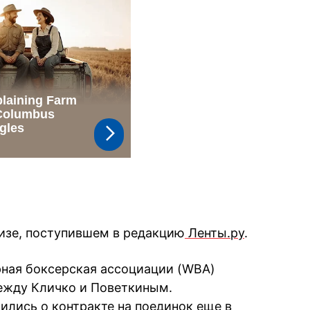
изе, поступившем в редакцию
Ленты.ру
.
рная боксерская ассоциации (WBA)
ежду Кличко и Поветкиным.
ились о контракте на поединок еще в