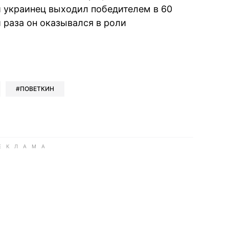
й украинец выходил победителем в 60
и раза он оказывался в роли
book
iber
в Whatsapp
ь в Messenger
ить в LinkedIn
ПОВЕТКИН
ook
Google news
 Viber
е в LinkedIn