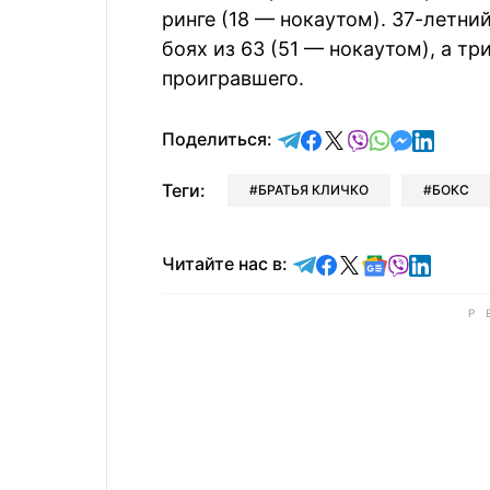
ринге (18 — нокаутом). 37-летни
боях из 63 (51 — нокаутом), а тр
проигравшего.
отправить в Telegram
поделиться в Face
поделиться в X
отправить в V
отправить 
отправит
отправ
Поделиться:
Теги:
БРАТЬЯ КЛИЧКО
БОКС
Читайте в Telegram
Читайте в Faceb
Читайте в X
Читайте в 
Читайте в
Читайт
Читайте нас в: