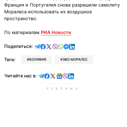
Франция и Португалия снова разрешили самолету
Моралеса использовать их воздушное
пространство.
По материалам
РИА Новости
отправить в Telegram
поделиться в Facebook
поделиться в X
отправить в Viber
отправить в Whatsapp
отправить в Messenger
отправить в LinkedIn
Поделиться:
Теги:
БОЛИВИЯ
ЭВО МОРАЛЕС
Читайте в Telegram
Читайте в Facebook
Читайте в X
Читайте в Google news
Читайте в Viber
Читайте в LinkedIn
Читайте нас в: