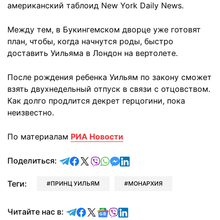
американский таблоид New York Daily News.
Между тем, в Букингемском дворце уже готовят
план, чтобы, когда начнутся роды, быстро
доставить Уильяма в Лондон на вертолете.
После рождения ребенка Уильям по закону сможет
взять двухнедельный отпуск в связи с отцовством.
Как долго продлится декрет герцогини, пока
неизвестно.
По материалам
РИА Новости
отправить в Telegram
поделиться в Facebook
поделиться в X
отправить в Viber
отправить в Whatsapp
отправить в Messenger
отправить в LinkedIn
Поделиться:
Теги:
ПРИНЦ УИЛЬЯМ
МОНАРХИЯ
Читайте в Telegram
Читайте в Facebook
Читайте в X
Читайте в Google news
Читайте в Viber
Читайте в LinkedIn
Читайте нас в: