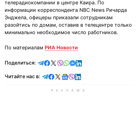
телерадиокомпании в центре Каира. По
информации корреспондента NBC News Ричарда
Энджела, офицеры приказали сотрудникам
разойтись по домам, оставив в телецентре только
минимально необходимое число работников.
По материалам
РИА Новости
отправить в Telegram
поделиться в Facebook
поделиться в X
отправить в Viber
отправить в Whatsapp
отправить в Messenger
отправить в LinkedIn
Поделиться:
Читайте в Telegram
Читайте в Facebook
Читайте в X
Читайте в Google news
Читайте в Viber
Читайте в LinkedIn
Читайте нас в: