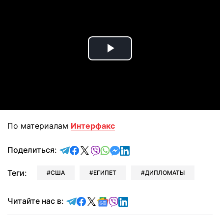
Play
Video
По материалам
Интерфакс
отправить в Telegram
поделиться в Facebook
поделиться в X
отправить в Viber
отправить в Whatsapp
отправить в Messenger
отправить в LinkedIn
Поделиться:
Теги:
США
ЕГИПЕТ
ДИПЛОМАТЫ
Читайте в Telegram
Читайте в Facebook
Читайте в X
Читайте в Google news
Читайте в Viber
Читайте в LinkedIn
Читайте нас в: