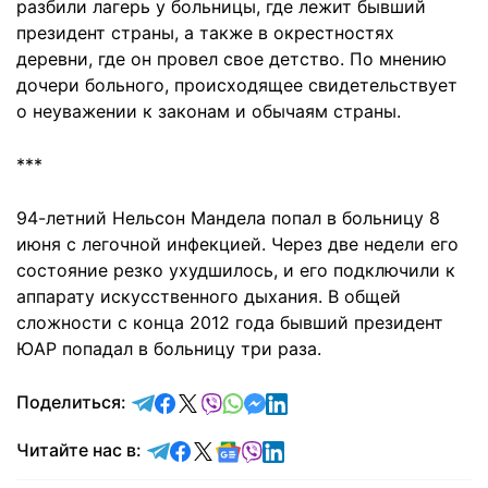
разбили лагерь у больницы, где лежит бывший
президент страны, а также в окрестностях
деревни, где он провел свое детство. По мнению
дочери больного, происходящее свидетельствует
о неуважении к законам и обычаям страны.
***
94-летний Нельсон Мандела попал в больницу 8
июня с легочной инфекцией. Через две недели его
состояние резко ухудшилось, и его подключили к
аппарату искусственного дыхания. В общей
сложности с конца 2012 года бывший президент
ЮАР попадал в больницу три раза.
отправить в Telegram
поделиться в Facebook
поделиться в X
отправить в Viber
отправить в Whatsapp
отправить в Messenger
отправить в LinkedIn
Поделиться:
Читайте в Telegram
Читайте в Facebook
Читайте в X
Читайте в Google news
Читайте в Viber
Читайте в LinkedIn
Читайте нас в: