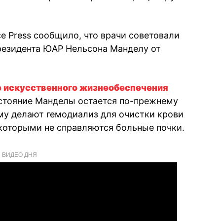
e Press сообщило, что врачи советовали
резидента ЮАР Нельсона Манделу от
 искусственного жизнеобеспечения
состояние Манделы остается по-прежнему
му делают гемодиализ для очистки крови
 которыми не справляются больные почки.
ВИДЕО ДНЯ