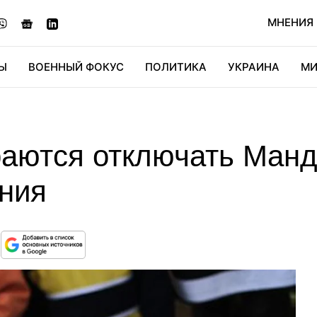
МНЕНИЯ
Ы
ВОЕННЫЙ ФОКУС
ПОЛИТИКА
УКРАИНА
МИ
ОНОМИКА
ДИДЖИТАЛ
АВТО
МИРФАН
КУЛЬТ
раются отключать Манд
ния