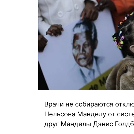
Врачи не собираются откл
Нельсона Манделу от сист
друг Манделы Дэнис Голдб