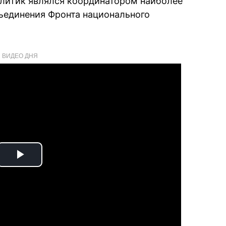
литик являлся координатором наиболее
ъединения Фронта национального
ВИДЕО ДНЯ
Play
Video