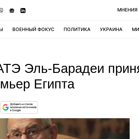
МНЕНИЯ
Ы
ВОЕННЫЙ ФОКУС
ПОЛИТИКА
УКРАИНА
МИ
ОНОМИКА
ДИДЖИТАЛ
АВТО
МИРФАН
КУЛЬТ
АТЭ Эль-Барадеи приня
мьер Египта