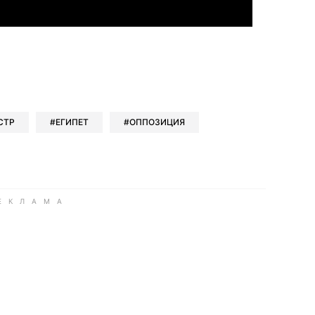
book
iber
в Whatsapp
ь в Messenger
ить в LinkedIn
СТР
ЕГИПЕТ
ОППОЗИЦИЯ
ook
Google news
 Viber
е в LinkedIn