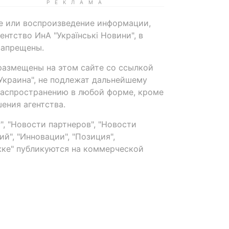
е или воспроизведение информации,
нтство ИнА "Українські Новини", в
запрещены.
размещены на этом сайте со ссылкой
-Украина", не подлежат дальнейшему
распространению в любой форме, кроме
ения агентства.
, "Новости партнеров", "Новости
й", "Инновации", "Позиция",
ке" публикуются на коммерческой