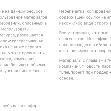
ые на данном ресурсе,
Перепечатка, копировани
ользование материалов
содержащей ссылку на аге
ребований, описанных в
каком-либо виде строго 
. Использовать
Все материалы, которые 
есурсе, разрешается
на агентство "Интерфакс
овий: гиперссылки на
воспроизведению и/или 
ика не ниже первого
как с письменного разреш
й не может превышать
екста, изменения
Материалы с плашками "Р"
вание большего объема
компаний", "Новости парти
получения письменного
"Спецпроект при поддерж
основе.
 субъектов в сфере