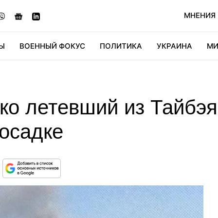
МНЕНИЯ
Ы
ВОЕННЫЙ ФОКУС
ПОЛИТИКА
УКРАИНА
МИ
ОНОМИКА
ДИДЖИТАЛ
АВТО
МИРФАН
КУЛЬТ
ко летевший из Тайбэя
посадке