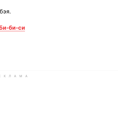
бэя.
Би-би-си
book
iber
в Whatsapp
ь в Messenger
ить в LinkedIn
ook
Google news
 Viber
е в LinkedIn