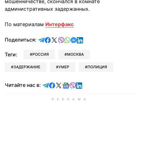
мошенничестве, скончался в комнате
административных задержанных.
По материалам
Интерфакс
отправить в Telegram
поделиться в Facebook
поделиться в X
отправить в Viber
отправить в Whatsapp
отправить в Messenger
отправить в LinkedIn
Поделиться:
Теги:
РОССИЯ
МОСКВА
ЗАДЕРЖАНИЕ
УМЕР
ПОЛИЦИЯ
Читайте в Telegram
Читайте в Facebook
Читайте в X
Читайте в Google news
Читайте в Viber
Читайте в LinkedIn
Читайте нас в: