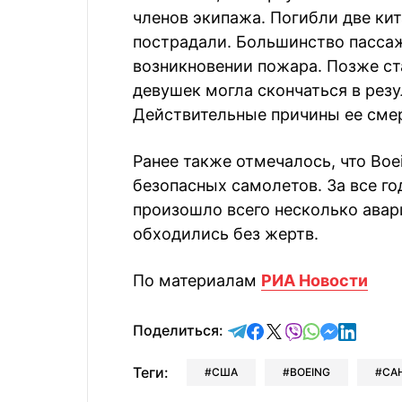
членов экипажа. Погибли две ки
пострадали. Большинство пассаж
возникновении пожара. Позже ста
девушек могла скончаться в рез
Действительные причины ее смер
Ранее также отмечалось, что Boe
безопасных самолетов. За все г
произошло всего несколько авари
обходились без жертв.
По материалам
РИА Новости
отправить в Telegram
поделиться в Face
поделиться в X
отправить в V
отправить 
отправит
отправ
Поделиться:
Теги:
США
BOEING
СА