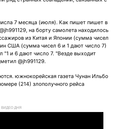
числа 7 месяца (июля). Как пишет пишет в
@jh991129, на борту самолета находилось
ссажиров из Китая и Японии (сумма чисел
анин США (сумма чисел 6 и 1 дают число 7)
 "1 и 6 дают число 7. "Везде выходит
дметил @jh991129.
аются. южнокорейская газета Чунан Ильбо
номере (214) злополучного рейса
ВИДЕО ДНЯ