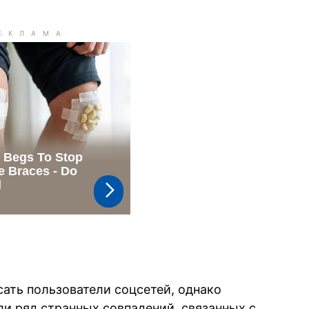
сать пользователи соцсетей, однако
и ряд странных совпадений, связанных с