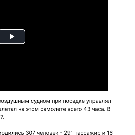
Play
Video
, воздушным судном при посадке управлял
алетал на этом самолете всего 43 часа. В
7.
одились 307 человек - 291 пассажир и 16