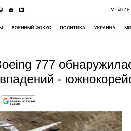
МНЕНИЯ
Ы
ВОЕННЫЙ ФОКУС
ПОЛИТИКА
УКРАИНА
МИ
ОНОМИКА
ДИДЖИТАЛ
АВТО
МИРФАН
КУЛЬТ
Boeing 777 обнаружила
овпадений - южнокоре