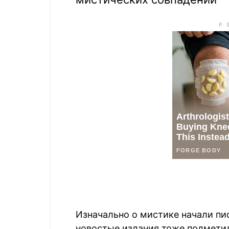
Изначально о мистике начали пи
новостые издания тоже подметил