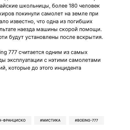
тайские школьницы
, более 180 человек
иров покинули самолет на земле при
ло известно, что одна из погибших
ультате наезда машины скорой помощи.
ти будут установлены после вскрытия.
ing 777 считается одним из самых
оды эксплуатации с нэтими самолетами
й, которые до этого инцидента
book
iber
в Whatsapp
ь в Messenger
ить в LinkedIn
Н-ФРАНЦИСКО
МИСТИКА
BOEING-777