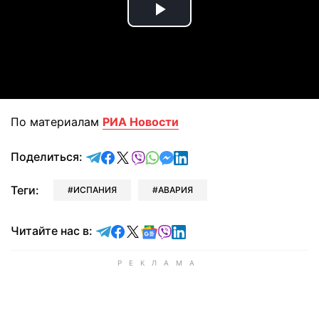
Play
Video
По материалам
РИА Новости
отправить в Telegram
поделиться в Facebook
поделиться в X
отправить в Viber
отправить в Whatsapp
отправить в Messenger
отправить в LinkedIn
Поделиться:
Теги:
ИСПАНИЯ
АВАРИЯ
Читайте в Telegram
Читайте в Facebook
Читайте в X
Читайте в Google news
Читайте в Viber
Читайте в LinkedIn
Читайте нас в: