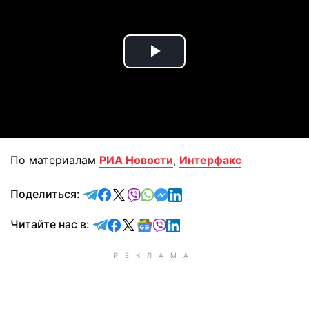
Play
Video
По материалам
РИА Новости
,
Интерфакс
отправить в Telegram
поделиться в Facebook
поделиться в X
отправить в Viber
отправить в Whatsapp
отправить в Messenger
отправить в LinkedIn
Поделиться:
Читайте в Telegram
Читайте в Facebook
Читайте в X
Читайте в Google news
Читайте в Viber
Читайте в LinkedIn
Читайте нас в: