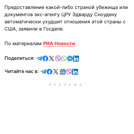
Предоставление какой-либо страной убежища или
документов экс-агенту ЦРУ Эдварду Сноудену
автоматически ухудшит отношения этой страны с
США, заявили в Госдепе.
По материалам
РИА Новости
отправить в Telegram
поделиться в Facebook
поделиться в X
отправить в Viber
отправить в Whatsapp
отправить в Messenger
отправить в LinkedIn
Поделиться:
Читайте в Telegram
Читайте в Facebook
Читайте в X
Читайте в Google news
Читайте в Viber
Читайте в LinkedIn
Читайте нас в: