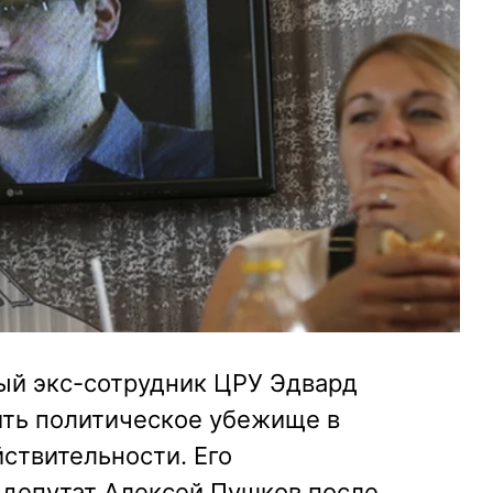
лый экс-сотрудник ЦРУ Эдвард
ить политическое убежище в
йствительности. Его
 депутат Алексей Пушков после