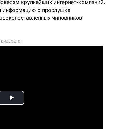
серверам крупнейших интернет-компаний.
ил информацию о прослушке
ысокопоставленных чиновников
ВИДЕО ДНЯ
Play
Video