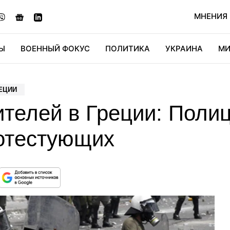
МНЕНИЯ
Ы
ВОЕННЫЙ ФОКУС
ПОЛИТИКА
УКРАИНА
МИ
ОНОМИКА
ДИДЖИТАЛ
АВТО
МИРФАН
КУЛЬТ
ЕЦИИ
ителей в Греции: Поли
отестующих