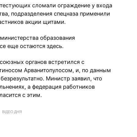
ротестующих сломали ограждение у входа
тва, подразделения спецназа применили
частников акции щитами.
я министерства образования
се еще остаются здесь.
фсоюзных органов встретился с
тиносом Арванитопулосом, и, по данным
безрезультатно. Министр заявил, что
ольнениях, а федерация работников
ласится с этим.
ВІДЕО ДНЯ