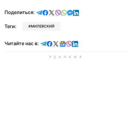
отправить в Telegram
поделиться в Facebook
поделиться в X
отправить в Viber
отправить в Whatsapp
отправить в Messenger
отправить в LinkedIn
Поделиться:
Теги:
МИЛЕВСКИЙ
Читайте в Telegram
Читайте в Facebook
Читайте в X
Читайте в Google news
Читайте в Viber
Читайте в LinkedIn
Читайте нас в: