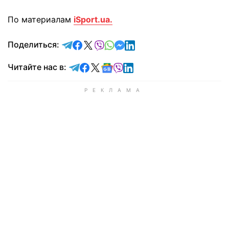
По материалам
iSport.ua.
отправить в Telegram
поделиться в Facebook
поделиться в X
отправить в Viber
отправить в Whatsapp
отправить в Messenger
отправить в LinkedIn
Поделиться:
Читайте в Telegram
Читайте в Facebook
Читайте в X
Читайте в Google news
Читайте в Viber
Читайте в LinkedIn
Читайте нас в: