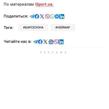
По материалам i
Sport.ua.
отправить в Telegram
поделиться в Facebook
поделиться в X
отправить в Viber
отправить в Whatsapp
отправить в Messenger
отправить в LinkedIn
Поделиться:
Теги:
БАРСЕЛОНА
НЕЙМАР
Читайте в Telegram
Читайте в Facebook
Читайте в X
Читайте в Google news
Читайте в Viber
Читайте в LinkedIn
Читайте нас в: