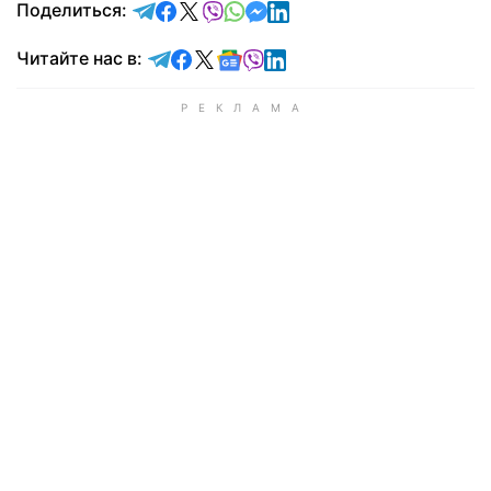
отправить в Telegram
поделиться в Facebook
поделиться в X
отправить в Viber
отправить в Whatsapp
отправить в Messenger
отправить в LinkedIn
Поделиться:
Читайте в Telegram
Читайте в Facebook
Читайте в X
Читайте в Google news
Читайте в Viber
Читайте в LinkedIn
Читайте нас в: