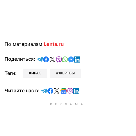
По материалам
Lenta.ru
отправить в Telegram
поделиться в Facebook
поделиться в X
отправить в Viber
отправить в Whatsapp
отправить в Messenger
отправить в LinkedIn
Поделиться:
Теги:
ИРАК
ЖЕРТВЫ
Читайте в Telegram
Читайте в Facebook
Читайте в X
Читайте в Google news
Читайте в Viber
Читайте в LinkedIn
Читайте нас в: