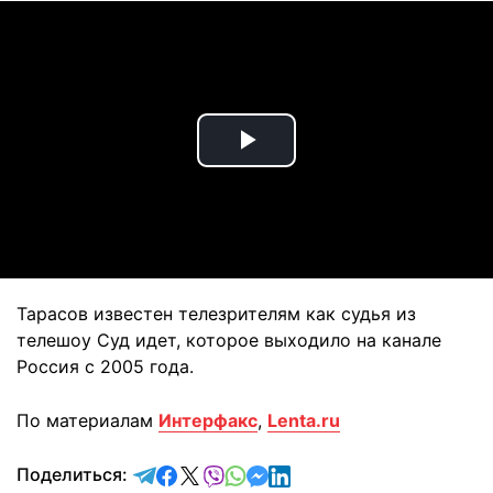
Play
Video
Тарасов известен телезрителям как судья из
телешоу Суд идет, которое выходило на канале
Россия с 2005 года.
По материалам
Интерфакс
,
Lenta.ru
отправить в Telegram
поделиться в Facebook
поделиться в X
отправить в Viber
отправить в Whatsapp
отправить в Messenger
отправить в LinkedIn
Поделиться: