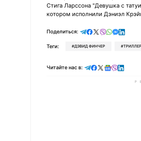
Стига Ларссона "Девушка с татуи
котором исполнили Дэниэл Крэйг 
отправить в Telegram
поделиться в Face
поделиться в X
отправить в V
отправить 
отправит
отправ
Поделиться:
Теги:
ДЭВИД ФИНЧЕР
ТРИЛЛЕ
Читайте в Telegram
Читайте в Faceb
Читайте в X
Читайте в 
Читайте в
Читайт
Читайте нас в: