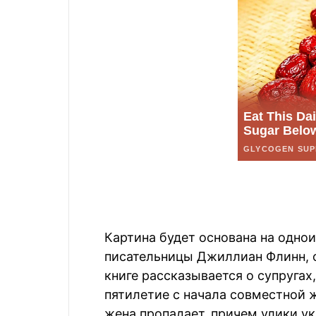
Картина будет основана на одн
писательницы Джиллиан Флинн, о
книге рассказывается о супруга
пятилетие с начала совместной 
жена пропадает, причем улики ук