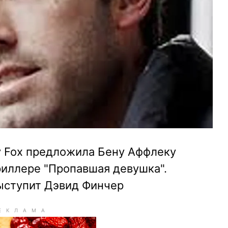
y Fox предложила Бену Аффлеку
риллере "Пропавшая девушка".
ыступит Дэвид Финчер