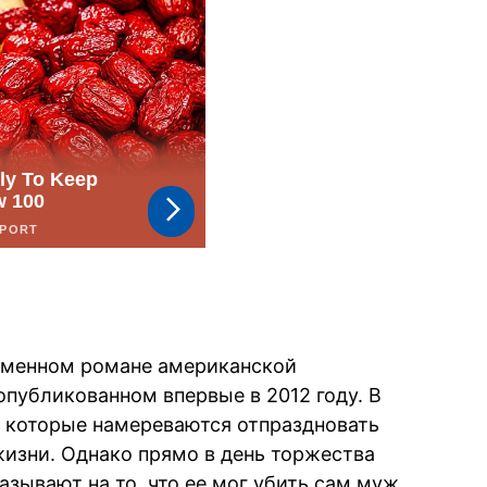
оименном романе американской
публикованном впервые в 2012 году. В
х, которые намереваются отпраздновать
жизни. Однако прямо в день торжества
азывают на то, что ее мог убить сам муж,