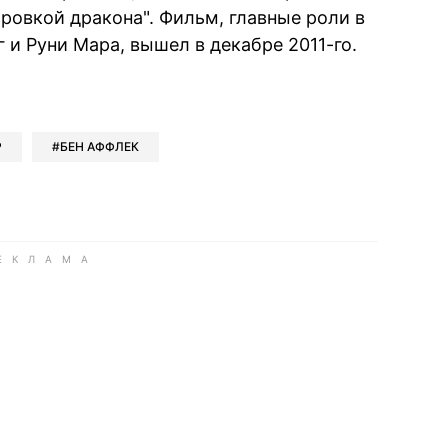
ровкой дракона". Фильм, главные роли в
и Руни Мара, вышел в декабре 2011-го.
book
iber
в Whatsapp
ь в Messenger
ить в LinkedIn
Р
БЕН АФФЛЕК
ook
Google news
 Viber
е в LinkedIn