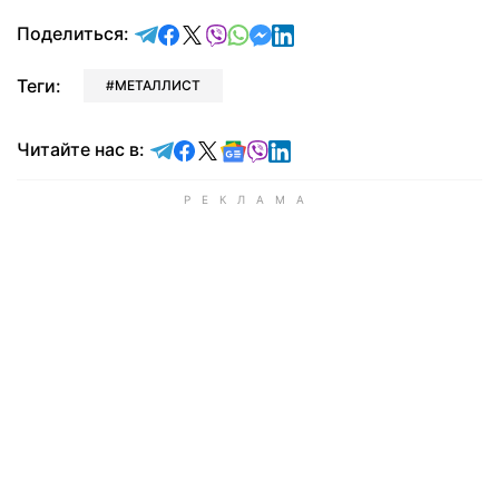
отправить в Telegram
поделиться в Facebook
поделиться в X
отправить в Viber
отправить в Whatsapp
отправить в Messenger
отправить в LinkedIn
Поделиться:
Теги:
МЕТАЛЛИСТ
Читайте в Telegram
Читайте в Facebook
Читайте в X
Читайте в Google news
Читайте в Viber
Читайте в LinkedIn
Читайте нас в: