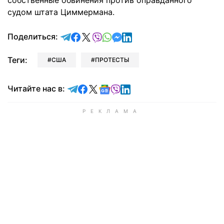
собственные обвинения против оправданного
судом штата Циммермана.
отправить в Telegram
поделиться в Facebook
поделиться в X
отправить в Viber
отправить в Whatsapp
отправить в Messenger
отправить в LinkedIn
Поделиться:
Теги:
США
ПРОТЕСТЫ
Читайте в Telegram
Читайте в Facebook
Читайте в X
Читайте в Google news
Читайте в Viber
Читайте в LinkedIn
Читайте нас в: