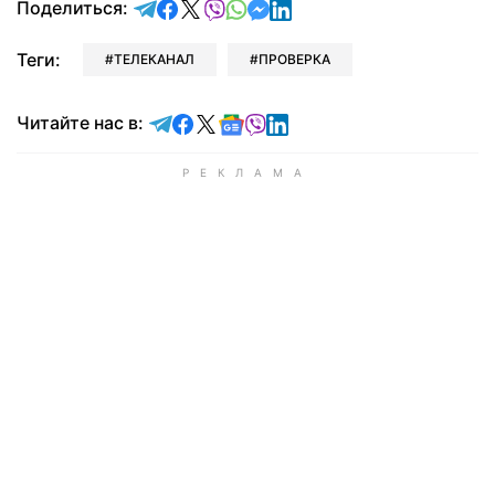
отправить в Telegram
поделиться в Facebook
поделиться в X
отправить в Viber
отправить в Whatsapp
отправить в Messenger
отправить в LinkedIn
Поделиться:
Теги:
ТЕЛЕКАНАЛ
ПРОВЕРКА
Читайте в Telegram
Читайте в Facebook
Читайте в X
Читайте в Google news
Читайте в Viber
Читайте в LinkedIn
Читайте нас в: