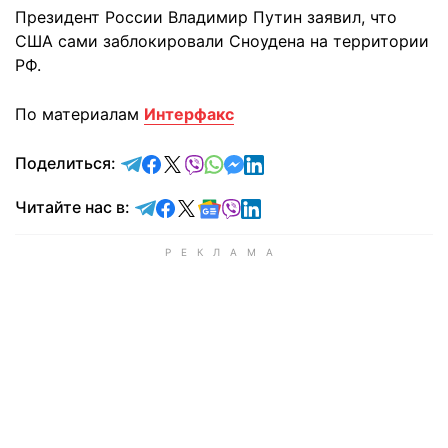
Президент России Владимир Путин заявил, что
США сами заблокировали Сноудена на территории
РФ.
По материалам
Интерфакс
отправить в Telegram
поделиться в Facebook
поделиться в X
отправить в Viber
отправить в Whatsapp
отправить в Messenger
отправить в LinkedIn
Поделиться:
Читайте в Telegram
Читайте в Facebook
Читайте в X
Читайте в Google news
Читайте в Viber
Читайте в LinkedIn
Читайте нас в: